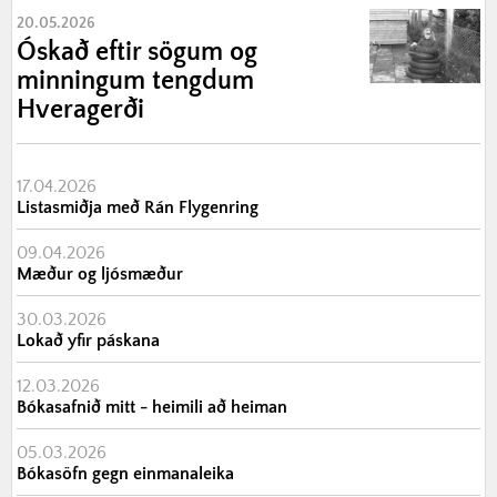
20.05.2026
Óskað eftir sögum og
minningum tengdum
Hveragerði
17.04.2026
Listasmiðja með Rán Flygenring
09.04.2026
Mæður og ljósmæður
30.03.2026
Lokað yfir páskana
12.03.2026
Bókasafnið mitt - heimili að heiman
05.03.2026
Bókasöfn gegn einmanaleika