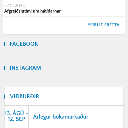
22.12.2025
Afgreiðslutími um hátíðarnar
YFIRLIT FRÉTTA
FACEBOOK
INSTAGRAM
VIÐBURÐIR
13. ÁGÚ -
Árlegur bókamarkaður
12. SEP