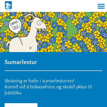
Sumarlestur
Skráning er hafin í sumarlesturinn!
Komið við á bókasafninu og skráið ykkur til
þátttöku