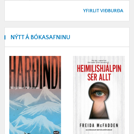
YFIRLIT VIÐBURÐA
NÝTT Á BÓKASAFNINU