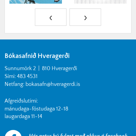
‹
›
Bókasafnið Hveragerði
Sunnumörk 2 | 810 Hveragerði
Sími: 483 4531
Netfang: bokasafn@hveragerdi.is
Afgreiðslutími:
mánudaga
-föstudaga 12-18
laugardaga 11-14