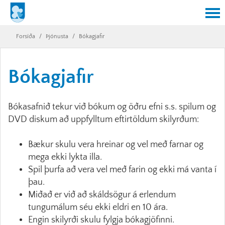
Forsíða
/
Þjónusta
/
Bókagjafir
Bókagjafir
Bókasafnið tekur við bókum og öðru efni s.s. spilum og
DVD diskum að uppfylltum eftirtöldum skilyrðum:
Bækur skulu vera hreinar og vel með farnar og
mega ekki lykta illa.
Spil þurfa að vera vel með farin og ekki má vanta í
þau.
Miðað er við að skáldsögur á erlendum
tungumálum séu ekki eldri en 10 ára.
Engin skilyrði skulu fylgja bókagjöfinni.