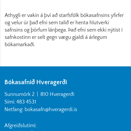
Athygli er vakin á því að starfsfólk bókasafnsins yfirfer
og velur úr það efni sem talið er henta hlutverki
safnsins og þörfum lánþega. Það efni sem ekki nýtist í
safnkostinn er selt gegn vægu gjaldi á árlegum
bókamarkaði.
Bókasafnið Hveragerði
Sunnumörk 2 | 810 Hveragerði
Sími: 483 4531
Netfang: bokasafn@hveragerdi.is
Afgreiðslutími: